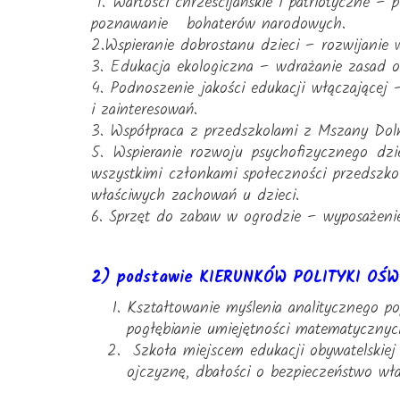
1. Wartości chrześcijańskie i patriotyczne – p
poznawanie bohaterów narodowych.
2.Wspieranie dobrostanu dzieci – rozwijanie w
3. Edukacja ekologiczna – wdrażanie zasad oc
4. Podnoszenie jakości edukacji włączającej
i zainteresowań.
3. Współpraca z przedszkolami z Mszany Doln
5. Wspieranie rozwoju psychofizycznego dzi
wszystkimi członkami społeczności przedszk
właściwych zachowań u dzieci.
6. Sprzęt do zabaw w ogrodzie – wyposażeni
2) podstawie KIERUNKÓW POLITYKI OŚW
Kształtowanie myślenia analitycznego po
pogłębianie umiejętności matematycznyc
Szkoła miejscem edukacji obywatelskiej 
ojczyznę, dbałości o bezpieczeństwo wła