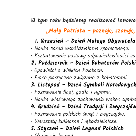
W tym roku będziemy realizować Innowac
„Mały Patriota – poznaję, szanuję
1. Wrzesień – Dzień Małego Obywatela
• Nauka zasad współdziałania społecznego.
• Kształtowanie postawy odpowiedzialności za
2. Październik – Dzień Bohaterów Polski
• Opowieści o wielkich Polakach.
• Prace plastyczne związane z bohaterami.
3. Listopad – Dzień Symboli Narodowyc
• Poznawanie flagi, godła i hymnu.
• Nauka właściwego zachowania wobec symbol
4. Grudzień – Dzień Tradycji i Zwyczajó
• Poznawanie polskich świąt i zwyczajów.
• Warsztaty kulinarne i rękodzielnicze.
5. Styczeń – Dzień Legend Polskich