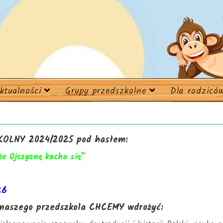
ktualności
Grupy przedszkolne
Dla rodzicó
OLNY 2024/2025 pod hasłem:
że Ojczyznę kocha się”
26
e naszego przedszkola CHCEMY wdrożyć: