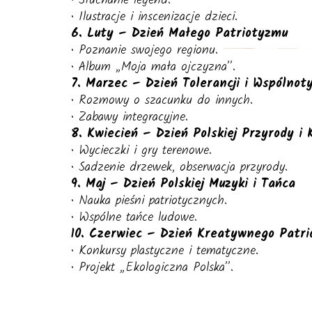
• Słuchanie legend.
• Ilustracje i inscenizacje dzieci.
6. Luty – Dzień Małego Patriotyzmu
• Poznanie swojego regionu.
• Album „Moja mała ojczyzna”.
7. Marzec – Dzień Tolerancji i Wspólnot
• Rozmowy o szacunku do innych.
• Zabawy integracyjne.
8. Kwiecień – Dzień Polskiej Przyrody i 
• Wycieczki i gry terenowe.
• Sadzenie drzewek, obserwacja przyrody.
9. Maj – Dzień Polskiej Muzyki i Tańca
• Nauka pieśni patriotycznych.
• Wspólne tańce ludowe.
10. Czerwiec – Dzień Kreatywnego Patr
• Konkursy plastyczne i tematyczne.
• Projekt „Ekologiczna Polska”.