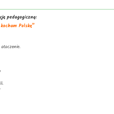
ję pedagogiczną:
, kocham Polskę”
 otoczenie.
h
i.
w