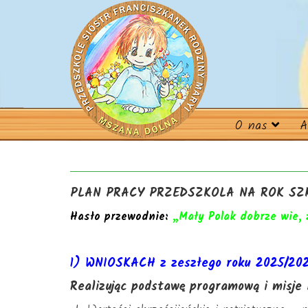
O nas
A
PLAN PRACY PRZEDSZKOLA NA ROK SZK
Hasło przewodnie:
„Mały Polak dobrze wie, 
1) WNIOSKACH z zeszłego roku 2025/20
Realizując podstawę programową i misj