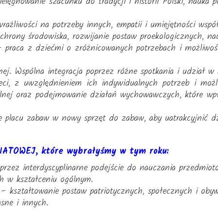
ielęgnowanie szacunku do tradycji i historii Polski, nauka 
rażliwości na potrzeby innych, empatii i umiejętności współ
hrony środowiska, rozwijanie postaw proekologicznych, nau
 – praca z dziećmi o zróżnicowanych potrzebach i możliwoś
ej. Wspólna integracja poprzez różne spotkania i udział w
eci, z uwzględnieniem ich indywidualnych potrzeb i możli
olnej oraz podejmowanie działań wychowawczych, które wpł
e placu zabaw w nowy sprzęt do zabaw, aby uatrakcyjnić d
IATOWEJ, które wybrałyśmy w tym roku:
przez interdyscyplinarne podejście do nauczania przedmiot
h w kształceniu ogólnym.
– kształtowanie postaw patriotycznych, społecznych i obywa
sne i innych.