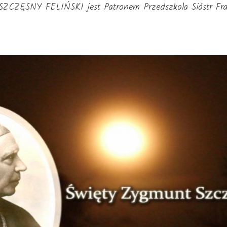
CZĘSNY FELIŃSKI jest Patronem Przedszkola Sióstr Fran