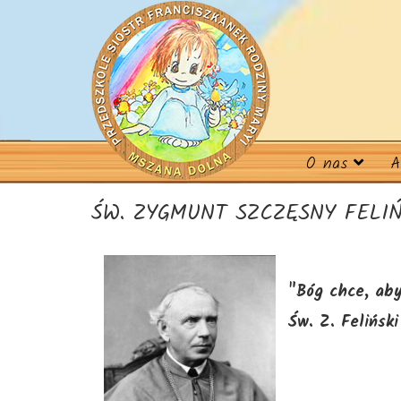
O nas
A
ŚW. ZYGMUNT SZCZĘSNY FELIŃS
"Bóg chce, ab
Św. Z. Feliński