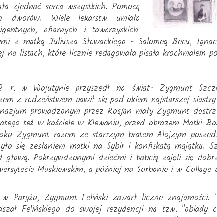
iała zjednać serca wszystkich. Pomocą
h dworów. Wiele lekarstw umiała
gentnych, ofiarnych i towarzyskich.
nymi z matką Juliusza Słowackiego - Salomeą Becu, Ign
ej na listach, które licznie redagowała pisała krochmalem po
22 r. w Wojutynie przyszedł na świat- Zygmunt Szczę
zem z rodzeństwem bawił się pod okiem najstarszej siostry 
mnazjum prowadzonym przez Rosjan mały Zygmunt dostrzeg
atego też w kościele w Klewaniu, przed obrazem Matki Bos
 roku Zygmunt razem ze starszym bratem Alojzym poszedł
yło się zesłaniem matki na Sybir i konfiskatą majątku. 
d głową. Pokrzywdzonymi dziećmi i babcią zajęli się dobrz
ersytecie Moskiewskim, a później na Sorbonie i w Collage 
w Paryżu, Zygmunt Feliński zawarł liczne znajomości. 
raszał Felińskiego do swojej rezydencji na tzw. "obiady