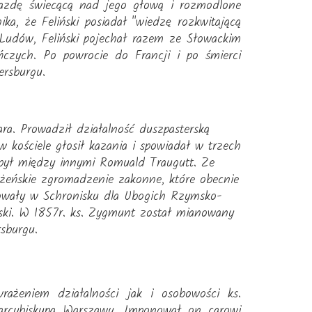
wiazdę świecącą nad jego głową i rozmodlone
ka, że Feliński posiadał "wiedzę rozkwitającą
 Ludów, Feliński pojechał razem ze Słowackim
czych. Po powrocie do Francji i po śmierci
ersburgu.
ara. Prowadził działalność duszpasterską
w kościele głosił kazania i spowiadał w trzech
 był między innymi Romuald Traugutt. Ze
żeńskie zgromadzenie zakonne, które obecnie
cowały w Schronisku dla Ubogich Rzymsko-
ński. W 1857r. ks. Zygmunt został mianowany
sburgu.
rażeniem działalności jak i osobowości ks.
 arcybiskupa Warszawy. Imponował on carowi