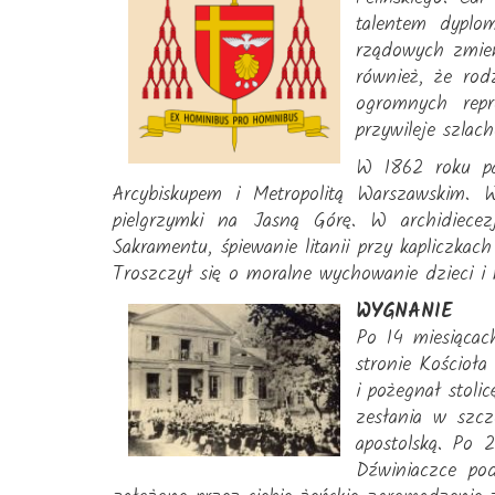
talentem dyplo
rządowych zmieni
również, że rod
ogromnych repr
przywileje szlach
W 1862 roku pap
Arcybiskupem i Metropolitą Warszawskim. 
pielgrzymki na Jasną Górę. W archidiece
Sakramentu, śpiewanie litanii przy kapliczka
Troszczył się o moralne wychowanie dzieci 
WYGNANIE
Po 14 miesiącac
stronie Kościoła
i pożegnał stol
zesłania w szcz
apostolską. Po 
Dźwiniaczce po