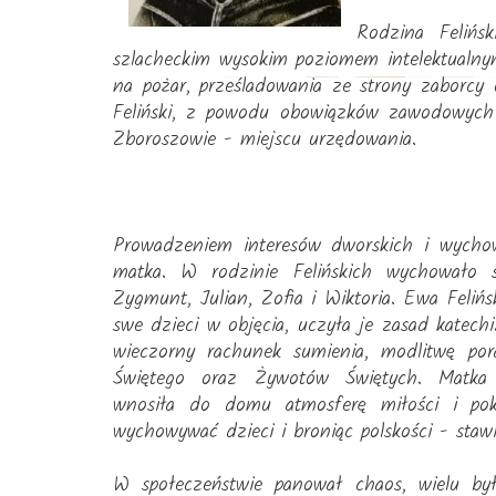
Rodzina Felińs
szlacheckim wysokim poziomem intelektualny
na pożar, prześladowania ze strony zaborcy 
Feliński, z powodu obowiązków zawodowych
Zboroszowie - miejscu urzędowania.
Prowadzeniem interesów dworskich i wycho
matka. W rodzinie Felińskich wychowało si
Zygmunt, Julian, Zofia i Wiktoria. Ewa Felińs
swe dzieci w objęcia, uczyła je zasad katech
wieczorny rachunek sumienia, modlitwę po
Świętego oraz Żywotów Świętych. Matka pr
wnosiła do domu atmosferę miłości i pok
wychowywać dzieci i broniąc polskości - staw
W społeczeństwie panował chaos, wielu by