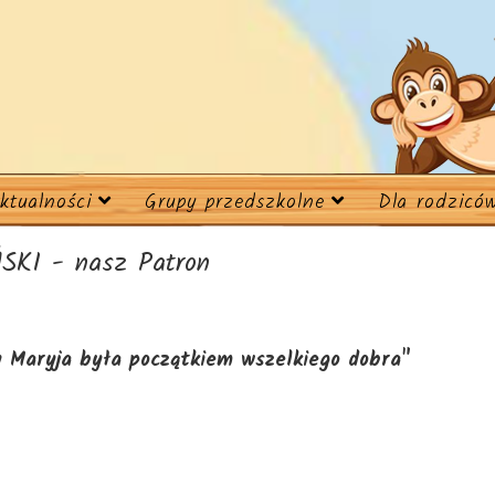
ktualności
Grupy przedszkolne
Dla rodzicó
KI - nasz Patron
y Maryja była początkiem wszelkiego dobra"