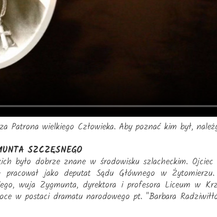
a Patrona wielkiego Człowieka. Aby poznać kim był, należy 
MUNTA SZCZĘSNEGO
kich było dobrze znane w środowisku szlacheckim. Ojciec
 - pracował jako deputat Sądu Głównego w Żytomierzu
kiego, wuja Zygmunta, dyrektora i profesora Liceum w Krz
oce w postaci dramatu narodowego pt. "Barbara Radziwił