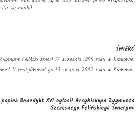
zakonne. Pod koniec życia Bóg udzielał przez Arcybiskupa
sto się modlił.
ŚMIERĆ
 Zygmunt Feliński zmarł 17 września 1895 roku w Krakowie.
aweł II beatyfikował go 18 sierpnia 2002 roku w Krakowie.
e papież Benedykt XVI ogłosił Arcybiskupa Zygmunta
Szczęsnego Felińskiego Świętym.