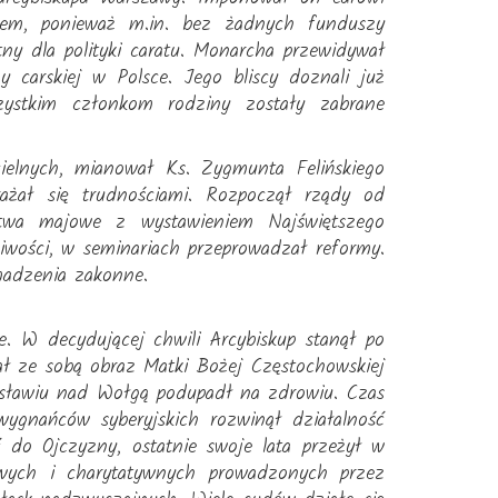
atem, ponieważ m.in. bez żadnych funduszy
tny dla polityki caratu. Monarcha przewidywał
y carskiej w Polsce. Jego bliscy doznali już
zystkim członkom rodziny zostały zabrane
cielnych, mianował Ks. Zygmunta Felińskiego
ażał się trudnościami. Rozpoczął rządy od
stwa majowe z wystawieniem Najświętszego
liwości, w seminariach przeprowadzał reformy.
madzenia zakonne.
. W decydującej chwili Arcybiskup stanął po
rał ze sobą obraz Matki Bożej Częstochowskiej
rosławiu nad Wołgą podupadł na zdrowiu. Czas
ygnańców syberyjskich rozwinął działalność
 do Ojczyzny, ostatnie swoje lata przeżył w
owych i charytatywnych prowadzonych przez