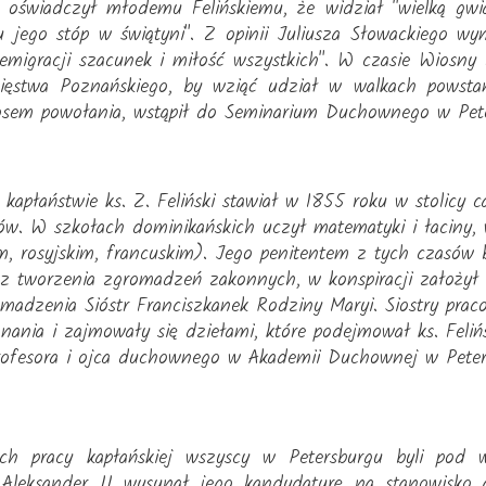
i oświadczył młodemu Felińskiemu, że widział "wielką g
 jego stóp w świątyni". Z opinii Juliusza Słowackiego wyni
emigracji szacunek i miłość wszystkich". W czasie Wiosny
ięstwa Poznańskiego, by wziąć udział w walkach powstań
 głosem powołania, wstąpił do Seminarium Duchownego w Pet
 kapłaństwie ks. Z. Feliński stawiał w 1855 roku w stolicy c
tów. W szkołach dominikańskich uczył matematyki i łaciny, 
im, rosyjskim, francuskim). Jego penitentem z tych czasów
z tworzenia zgromadzeń zakonnych, w konspiracji założył 
madzenia Sióstr Franciszkanek Rodziny Maryi. Siostry pra
nania i zajmowały się dziełami, które podejmował ks. Feli
rofesora i ojca duchownego w Akademii Duchownej w Peter
ch pracy kapłańskiej wszyscy w Petersburgu byli pod w
r Aleksander II wysunął jego kandydaturę na stanowisko