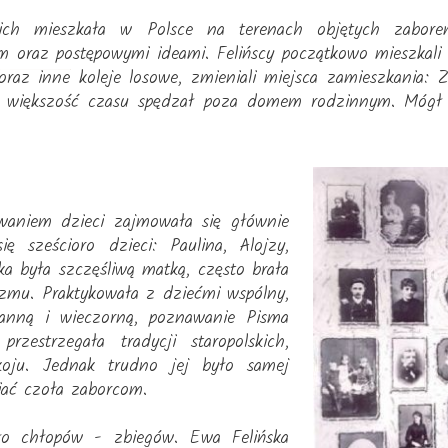
kich mieszkała w Polsce na terenach objętych zabore
m oraz postępowymi ideami. Felińscy początkowo mieszkali
oraz inne koleje losowe, zmieniali miejsca zamieszkania: 
 większość czasu spędzał poza domem rodzinnym. Mógł b
waniem dzieci zajmowała się głównie
ę sześcioro dzieci: Paulina, Alojzy,
ka była szczęśliwą matką, często brała
izmu. Praktykowała z dziećmi wspólny,
ranną i wieczorną, poznawanie Pisma
zestrzegała tradycji staropolskich,
oju. Jednak trudno jej było samej
iać czoła zaborcom.
ło chłopów - zbiegów. Ewa Felińska