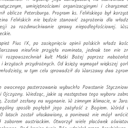
matycznym, umiejętnościami organizacyjnymi i charyzm
ł oblicze Petersburga. Program ks. Felińskiego był korzys
zina Felińskich nie będzie stanowić zagrożenia dla władz
esji za rozdmuchiwanie sprawy niepodległościowej. Ws
eckie.
ież Pius IX, po zasięgnięciu opinii polskich władz koś
Warszawa nieufnie przyjęła nominata, jednak ten nie zr
zji rozpowszechniał kult Matki Bożej poprzez nabożeń
ch i krzyżach przydrożnych. Od księży wymagał większej gor
i młodzieży, w tym celu sprowadził do Warszawy dwa zgro
h owocnego pasterzowania wybuchło Powstanie Styczniowe
 i Ojczyzny. Wiedząc, jakie są następstwa tego wyboru zab
icę. Został zesłany na wygnanie. W zimnym klimacie, w Ja
ególny sposób pogłębił jego zażyłość z Bogiem. Wśród w
20 latach został ułaskawiony, a ponieważ nie mógł wrócić
d zaborem austriackim. Otworzył wiele placówek oświat