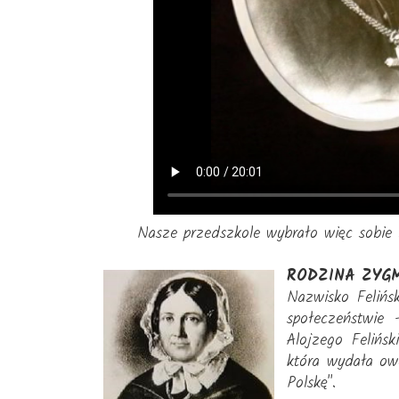
Nasze przedszkole wybrało więc sobie z
RODZINA ZYG
Nazwisko Felińs
społeczeństwie
Alojzego Felińs
która wydała ow
Polskę".