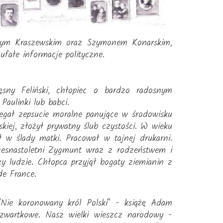
acym Kraszewskim oraz Szymonem Konarskim,
ufałe informacje polityczne.
sny Feliński, chłopiec o bardzo radosnym
Paulinki lub babci.
ał zepsucie moralne panujące w środowisku
kiej, złożył prywatny ślub czystości. W wieku
 w ślady matki. Pracował w tajnej drukarni.
Szesnastoletni Zygmunt wraz z rodzeństwem i
y ludzie. Chłopca przyjął bogaty ziemianin z
de France.
"Nie koronowany król Polski" - książę Adam
 czwartkowe. Nasz wielki wieszcz narodowy -