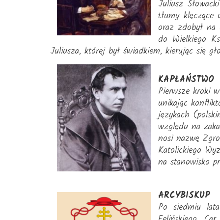
Juliusz Słowack
tłumy klęczące u
oraz zdobył na 
do Wielkiego Ks
Juliusza, której był świadkiem, kierując się
KAPŁAŃSTWO
Pierwsze kroki w
unikając konflik
językach (polsk
względu na zaka
nosi nazwę Zgro
Katolickiego Wyz
na stanowisko p
ARCYBISKUP
Po siedmiu lata
Felińskiego. Ca