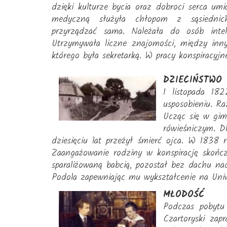
dzięki kulturze bycia oraz dobroci serca um
medyczną służyła chłopom z sąsiednic
przyrządzać sama. Należała do osób inteli
Utrzymywała liczne znajomości, między in
którego była sekretarką. W pracy konspiracyjn
DZIECIŃSTWO
1 listopada 18
usposobieniu. Ra
Ucząc się w gi
rówieśniczym. Dl
dziesięciu lat przeżył śmierć ojca. W 1838
Zaangażowanie rodziny w konspirację skończ
sparaliżowaną babcią, pozostał bez dachu na
Podola zapewniając mu wykształcenie na Uniw
MŁODOŚĆ
Podczas pobytu 
Czartoryski zap