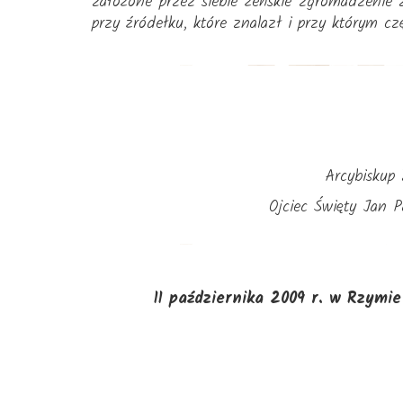
założone przez siebie żeńskie zgromadzenie 
przy źródełku, które znalazł i przy którym czę
Arcybiskup
Ojciec Święty Jan P
11 października 2009 r. w Rzymi